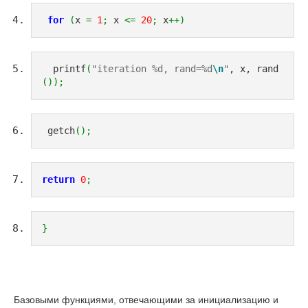
for
(
x 
=
1
;
 x 
<=
20
;
 x
++
)
  printf
(
"iteration %d, rand=%d
\n
"
, x, rand
(
)
)
;
 getch
(
)
;
return
0
;
}
Базовыми функциями, отвечающими за инициализацию и