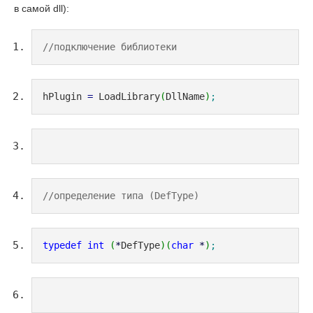
в самой dll):
//подключение библиотеки
hPlugin 
=
 LoadLibrary
(
DllName
)
;
//определение типа (DefType)
typedef
int
(
*
DefType
)
(
char
*
)
;