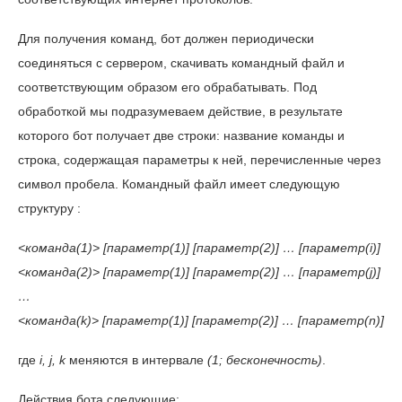
Для получения команд, бот должен периодически
соединяться с сервером, скачивать командный файл и
соответствующим образом его обрабатывать. Под
обработкой мы подразумеваем действие, в результате
которого бот получает две строки: название команды и
строка, содержащая параметры к ней, перечисленные через
символ пробела. Командный файл имеет следующую
структуру :
<команда(1)> [параметр(1)] [параметр(2)] … [параметр(i)]
<команда(2)> [параметр(1)] [параметр(2)] … [параметр(j)]
…
<команда(k)> [параметр(1)] [параметр(2)] … [параметр(n)]
где
i, j, k
меняются в интервале
(1; бесконечность)
.
Действия бота следующие: