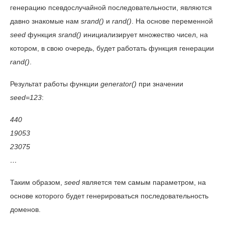
генерацию псевдослучайной последовательности, являются
давно знакомые нам
srand()
и
rand()
. На основе переменной
seed
функция
srand()
инициализирует множество чисел, на
котором, в свою очередь, будет работать функция генерации
rand()
.
Результат работы функции
generator()
при значении
seed=123
:
440
19053
23075
…
Таким образом,
seed
является тем самым параметром, на
основе которого будет генерироваться последовательность
доменов.