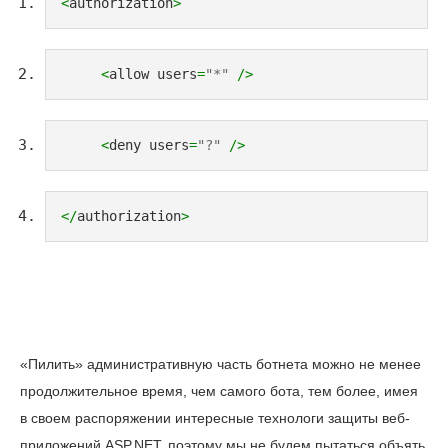
<
authorization
>
<
allow users
=
"*"
/>
<
deny users
=
"?"
/>
</
authorization
>
«Пилить» административную часть ботнета можно не менее
продолжительное время, чем самого бота, тем более, имея
в своем распоряжении интересные технологи защиты веб-
приложений ASP.NET, поэтому мы не будем пытаться объять