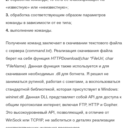
«известную» или «неизвестную»;
3.
обработка соответствующим образом параметров
команды в зависимости от ее типа;
4.
выполнение команды.
Получение команд заключает в скачивании текстового файла
с сервера (
command.txt
). Реализация скачивания файла
берет на себя функция
HTTPDownload(char *FileUrl, char
*FileName)
. Данная функция также используется и для
скачивания необходимых .dll для ботнета. Я решил не
заниматься рутиной, работая с сокетами, а воспользоваться
стандартной библиотекой, которая присутствует в Windows:
wininet.dll
. Данная DLL представляет собой API для доступа к
общим протоколам интернет, включая FTP, HTTP и Gopher.
Это высокоуровневый API, позволяющий, в отличие от
WinSock или TCP/IP, не заботиться о деталях реализации
соответствующих интернет протоколов.