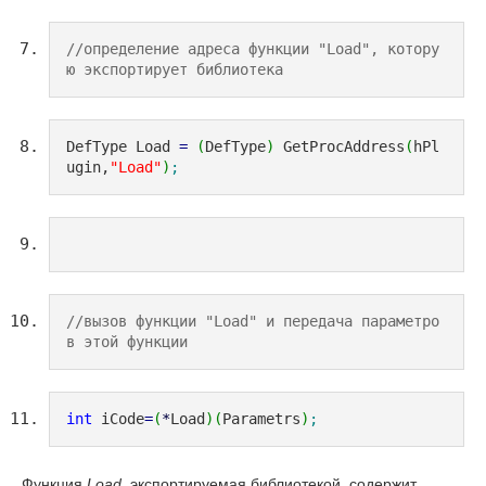
//определение адреса функции "Load", котору
ю экспортирует библиотека
DefType Load 
=
(
DefType
)
 GetProcAddress
(
hPl
ugin,
"Load"
)
;
//вызов функции "Load" и передача параметро
в этой функции
int
 iCode
=
(
*
Load
)
(
Parametrs
)
;
Функция
Load
, экспортируемая библиотекой, содержит