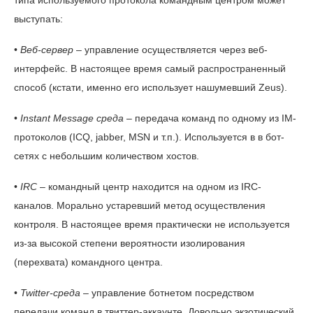
типа используемого протокола командным центром может
выступать:
•
Веб-сервер
– управление осуществляется через веб-
интерфейс. В настоящее время самый распространенный
способ (кстати, именно его использует нашумевший Zeus).
•
Instant Message среда
– передача команд по одному из IM-
протоколов (ICQ, jabber, MSN и т.п.). Используется в в бот-
сетях с небольшим количеством хостов.
•
IRC
– командный центр находится на одном из IRC-
каналов. Морально устаревший метод осуществления
контроля. В настоящее время практически не используется
из-за высокой степени вероятности изолирования
(перехвата) командного центра.
•
Twitter-среда
– управление ботнетом посредством
передачи команд в твиттер-аккаунте. Довольно экзотический