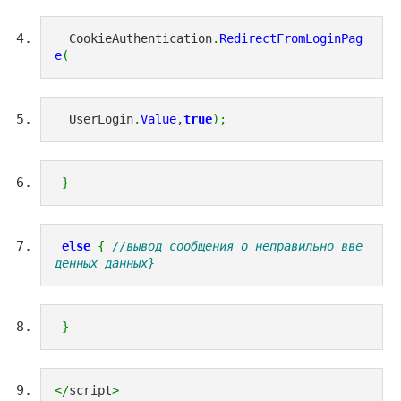
  CookieAuthentication
.
RedirectFromLoginPag
e
(
  UserLogin
.
Value
,
true
)
;
}
else
{
//вывод сообщения о неправильно вве
денных данных}
}
</
script
>