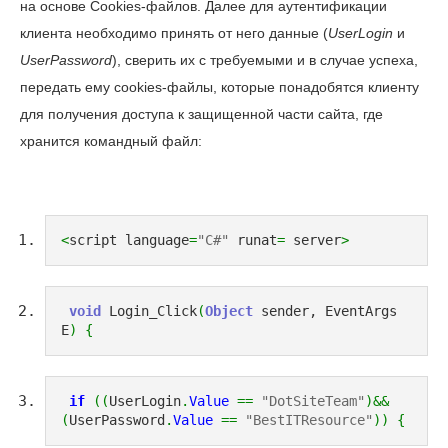
на основе Cookies-файлов. Далее для аутентификации
клиента необходимо принять от него данные (
UserLogin
и
UserPassword
), сверить их с требуемыми и в случае успеха,
передать ему cookies-файлы, которые понадобятся клиенту
для получения доступа к защищенной части сайта, где
хранится командный файл:
<
script language
=
"C#"
 runat
=
 server
>
void
 Login_Click
(
Object
 sender, EventArgs 
E
)
{
if
(
(
UserLogin
.
Value
==
"DotSiteTeam"
)
&&
(
UserPassword
.
Value
==
"BestITResource"
)
)
{