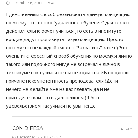
December 6, 2011 - 15:49
Единственный способ реализовать данную концепцию
по моему это только “удаленное обучение” для тех кто
действительно хочет учиться.(То есть в институте
врядле дадут пропихнуть такую концепцию.Просто
потому что не каждый сможет “Захватить” зачет.) Это
очень инстерессный способ обучения по моему.Я лично
такого или подобного нигде не встречал.Я лично в
техникуме пока учился почти не ходил на ИБ по одной
причине некомпетентность преподователя.(Дети
нечего не делайте мне на вас плевать да и не
пригодится вам это в дальнейшем.)Я бы с
удовольствием так учился но увы негде.
C0N DIFESA
REPLY
December 8, 2011 - 10:04