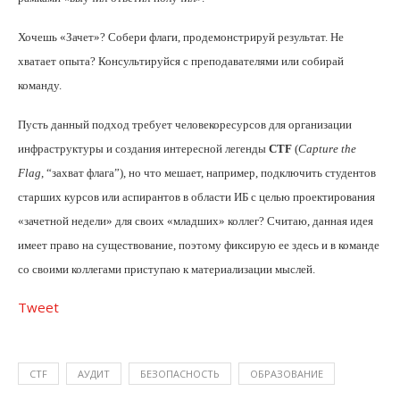
Хочешь «Зачет»? Собери флаги, продемонстрируй результат. Не
хватает опыта? Консультируйся с преподавателями или собирай
команду.
Пусть данный подход требует человекоресурсов для организации
инфраструктуры и создания интересной легенды
CTF
(
Capture the
Flag
, “захват флага”)
, но что мешает, например, подключить студентов
старших курсов или аспирантов в области ИБ с целью проектирования
«зачетной недели» для своих «младших» коллег? Считаю, данная идея
имеет право на существование, поэтому фиксирую ее здесь и в команде
со своими коллегами приступаю к материализации мыслей.
Tweet
CTF
АУДИТ
БЕЗОПАСНОСТЬ
ОБРАЗОВАНИЕ