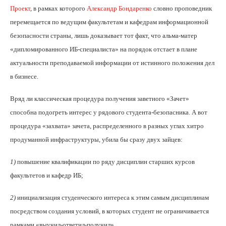
Проект
, в рамках которого
Александр Бондаренко
словно проповедник
перемещается по ведущим факультетам и кафедрам информационной
безопасности страны, лишь доказывает тот факт, что альма-матер
«дипломированного ИБ-специалиста» на порядок отстает в плане
актуальности преподаваемой информации от истинного положения дел
в бизнесе.
Вряд ли классическая процедура получения заветного «Зачет»
способна подогреть интерес у рядового студента-безопасника. А вот
процедура «захвата» зачета, распределенного в разных углах хитро
продуманной инфраструктуры, убила бы сразу двух зайцев:
1)
повышение квалификации по ряду дисциплин старших курсов
факультетов и кафедр ИБ;
2)
инициализация студенческого интереса к этим самым дисциплинам
посредством создания условий, в которых студент не ограничивается
рамками «выучил-ответил-получил».