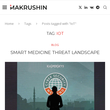
Home
Tags
Posts tagged with "IoT"
TAG:
IOT
BLOG
SMART MEDICINE THREAT LANDSCAPE