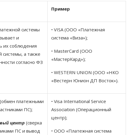
Пример
латежной системы
• VISA (ООО «Платежная
овывает и
система «Виза»);
ь их соблюдения
• MasterCard (ООО
 системы, а также
«МастерКард»);
нности согласно ФЗ
• WESTERN UNION (ООО «НКО
«Вестерн Юнион ДП Восток»).
(обмен платежными
• Visa International Service
астниками ПС);
Association (Операционный
центр);
вый центр
(сверка
никами ПС и вывод
• ООО «Платежная система