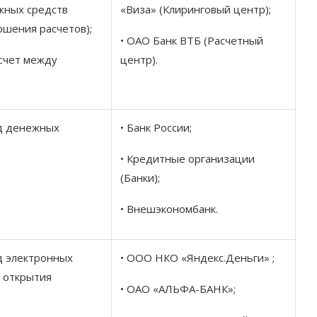
жных средств
«Виза» (Клиринговый центр);
ршения расчетов);
• ОАО Банк ВТБ (Расчетный
счет между
центр).
д денежных
• Банк России;
• Кредитные организации
(Банки);
• Внешэкономбанк.
д электронных
• ООО НКО «Яндекс.Деньги» ;
 открытия
• ОАО «АЛЬФА-БАНК»;