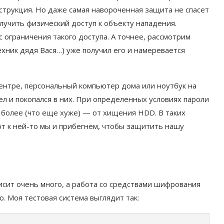
нструкция. Но даже самая навороченная защита не спасет
лучить физический доступ к объекту нападения.
 ограничения такого доступа. А точнее, рассмотрим
ехник дядя Вася…) уже получил его и намеревается
центре, персональный компьютер дома или ноутбук на
ел и покопался в них. При определенных условиях пароли
ем более (что еще хуже) — от хищения HDD. В таких
т к ней-то мы и прибегнем, чтобы защитить нашу
исит очень много, а работа со средствами шифрования
 Моя тестовая система выглядит так: