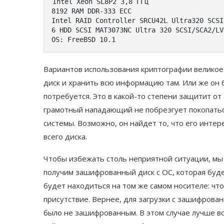
Intel
Xeon
 SL8P2 
3
,
8
ГГц
8192
 RAM DDR
-
333
Intel
 RAID 
Controller
 SRCU42L 
Ultra320
 SCSI
6
 HDD SCSI MAT3073NC 
Ultra
320
 SCSI
/
SCA2
/
LV
OS
:
FreeBSD
10.1
Вариантов использования криптографии велико
диск и хранить всю информацию там. Или же он 
потребуется. Это в какой-то степени защитит от
грамотный нападающий не побрезгует покопать
системы. Возможно, он найдет то, что его инте
всего диска.
Чтобы избежать столь неприятной ситуации, мы
получим зашифрованный диск с ОС, которая буде
будет находиться на том же самом носителе: чт
присутствие. Вернее, для загрузки с зашифрова
было не зашифрованным. В этом случае лучше вс