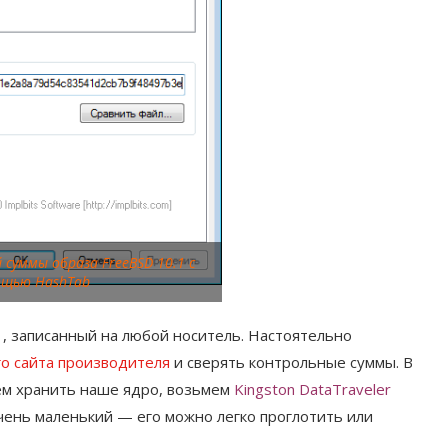
 суммы образа FreeBSD 10.1 с
ощью HashTab
1
, записанный на любой носитель. Настоятельно
о сайта производителя
и сверять контрольные суммы. В
дем хранить наше ядро, возьмем
Kingston DataTraveler
 очень маленький — его можно легко проглотить или