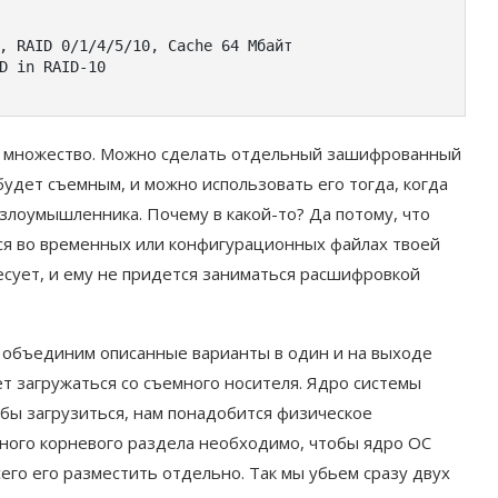
,
 RAID 
0
/
1
/
4
/
5
/
10
,
Cache
64
Мбайт
D 
in
 RAID
-
10
е множество. Можно сделать отдельный зашифрованный
будет съемным, и можно использовать его тогда, когда
 злоумышленника. Почему в какой-то? Да потому, что
ся во временных или конфигурационных файлах твоей
ресует, и ему не придется заниматься расшифровкой
 объединим описанные варианты в один и на выходе
т загружаться со съемного носителя. Ядро системы
обы загрузиться, нам понадобится физическое
нного корневого раздела необходимо, чтобы ядро ОС
его его разместить отдельно. Так мы убьем сразу двух