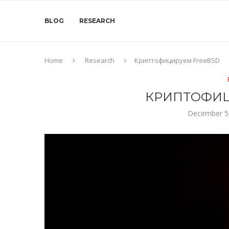
BLOG
RESEARCH
Home
Research
Криптофицируем FreeBSD
КРИПТОФИЦ
December 5