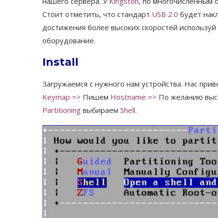
нашего сервера. У
Kingston
, по многочисленным 
Стоит отметить, что стандарт
USB 2.0
будет накл
достижения более высоких скоростей использу
оборудование.
Install
Загружаемся с нужного нам устройства. Нас при
Keymap
=>
Пишем
Hostname
=>
По желанию выст
Partitioning
выбираем
Shell
.