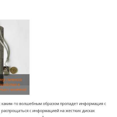
мер съемного
тройства в
ении с монетой
ас каким-то волшебным образом пропадет информация с
 распрощаться с информацией на жестких дисках