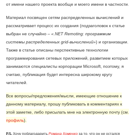
от имени нашего проекта вообще и моего имени в частности.
Материал посвящен сетям распределенных вычислений и
рассматривает процесс их создания (подзаголовок к статье
выбран не случайно –
«.
NET
Remoting
: программим
системы распределенных
grid
-вычислений»
) и организации.
Также в статье описаны перспективные технологии
программирования сетевых приложений, развитием которых
занимаются специалисты корпорации
Microsoft
, поэтому, я
считаю, публикация будет интересна широкому кругу
читателей.
Все вопросы/предложения/мысли, имеющие отношение к
данному материалу, прошу публиковать в комментариях к
этой заметке, либо присылать мне на электронную почту (см.
профиль
).
P
.
S
.
Хочу поблагодарить
Романа Хоменко
за то, что он не остался