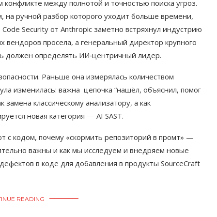
 конфликте между полнотой и точностью поиска угроз.
, на ручной разбор которого уходит больше времени,
 Code Security от Anthropic заметно встряхнул индустрию
х вендоров просела, а генеральный директор крупного
ерь должен определять ИИ‑центричный лидер.
опасности. Раньше она измерялась количеством
ла изменилась: важна цепочка “нашёл, объяснил, помог
к замена классическому анализатору, а как
уется новая категория — AI SAST.
ют с кодом, почему «скормить репозиторий в промт» —
ительно важны и как мы исследуем и внедряем новые
дефектов в коде для добавления в продукты SourceCraft
INUE READING