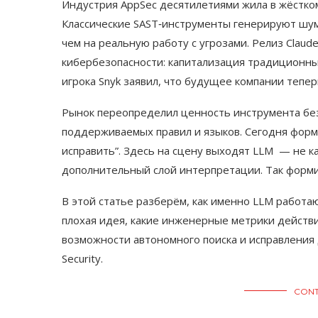
Индустрия AppSec десятилетиями жила в жёстком
Классические SAST‑инструменты генерируют шум
чем на реальную работу с угрозами. Релиз Claude
кибербезопасности: капитализация традиционны
игрока Snyk заявил, что будущее компании теп
Рынок переопределил ценность инструмента без
поддерживаемых правил и языков. Сегодня форму
исправить”. Здесь на сцену выходят LLM — не ка
дополнительный слой интерпретации. Так формир
В этой статье разберём, как именно LLM работа
плохая идея, какие инженерные метрики действ
возможности автономного поиска и исправления 
Security.
CONT