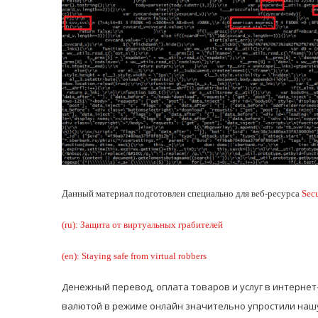
Данный материал подготовлен специально для веб-ресурса
Secu
(ru): Защита от виртуальных грабителей
(en): Staying safe from virtual robbers
Денежный перевод, оплата товаров и услуг в интернет
валютой в режиме онлайн значительно упростили нашу