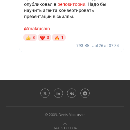
@ 2009. Denis Makrushin
BACK TO TOP