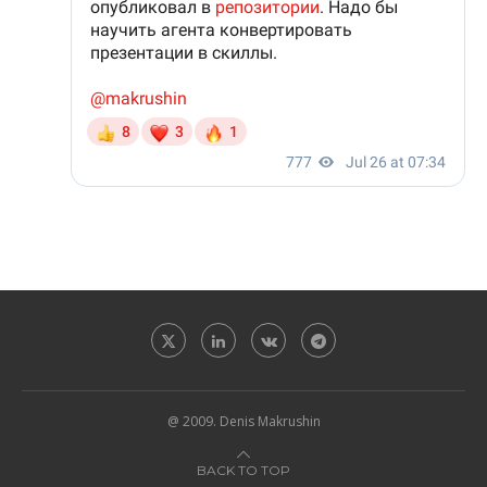
@ 2009. Denis Makrushin
BACK TO TOP