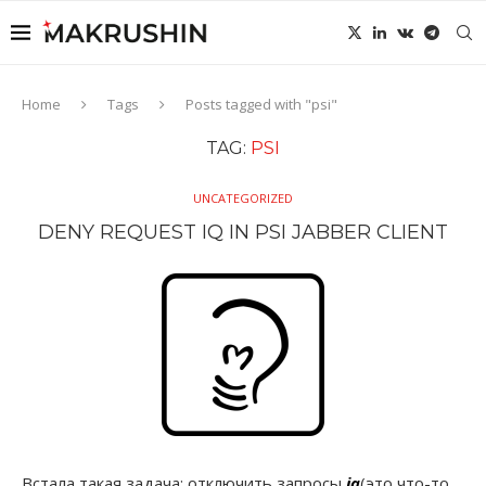
Home
Tags
Posts tagged with "psi"
TAG:
PSI
UNCATEGORIZED
DENY REQUEST IQ IN PSI JABBER CLIENT
Встала такая задача: отключить запросы
iq
(это что-то