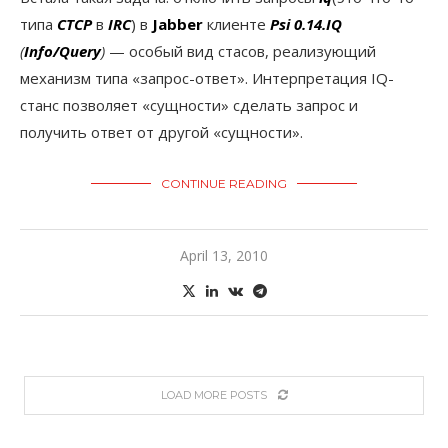
типа
CTCP
в
IRC
) в
Jabber
клиенте
Psi 0.14.IQ
(
Info/Query
)
— особый вид стасов, реализующий
механизм типа «запрос-ответ». Интерпретация IQ-
станс позволяет «сущности» сделать запрос и
получить ответ от другой «сущности».
CONTINUE READING
April 13, 2010
LOAD MORE POSTS